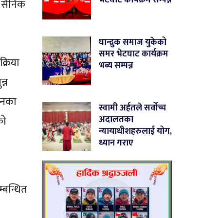
ा सैनिक
घान्द्रुक समाज युकेको
समर भेटघाट कार्यक्रम
्रिया
भब्य सम्पन्न
न्न
जनका
स्वामी अर्हतले सर्वोच्च
अदालतका
को
न्यायाधीशहरुलाई योग,
ध्यान गराए
्बन्धित