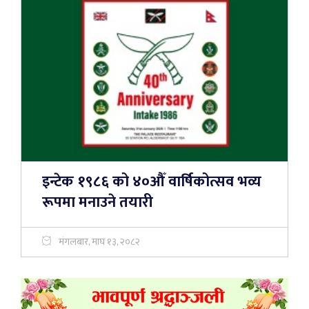
इन्टेक १९८६ को ४०औँ वार्षिकोत्सव भव्य
रूपमा मनाउने तयारी
मंगलबार, माघ १३, २०८२