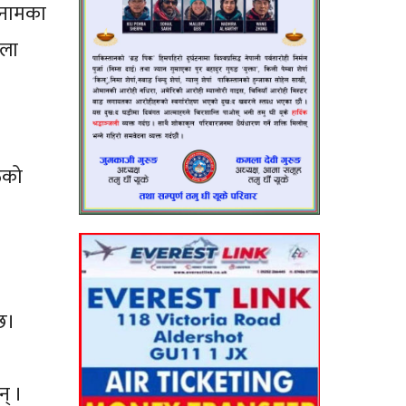
े नामका
िला
ाठको
्छ।
न् ।