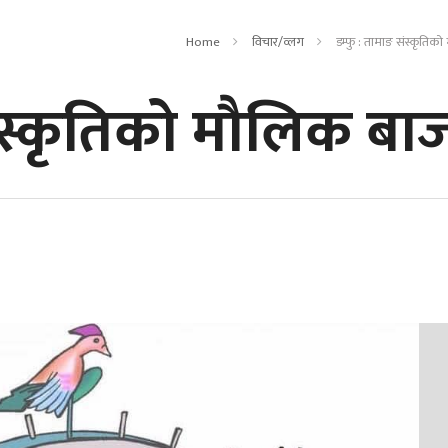
Home
विचार/व्लग
डम्फु : तामाङ संस्कृतिक
संस्कृतिको मौलिक बा