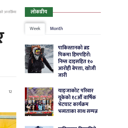
लोकप्रीय
 अन्तर्क्रिया
र
Week
Month
पाकिस्तानको ब्रड
पिकमा हिमपहिरो:
निम्स दाइसहित १०
आरोही बेपत्ता, खोजी
जारी
याङ्जाकोट परिवार
12
यूकेको १८औँ वार्षिक
भेटघाट कार्यक्रम
भव्यताका साथ सम्पन्न