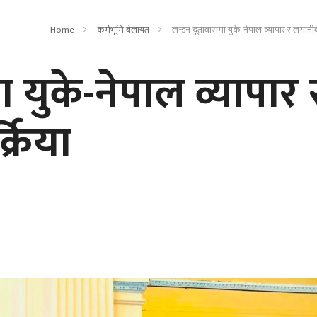
Home
कर्मभूमि बेलायत
लन्डन दूतावासमा युके-नेपाल व्यापार र लगानीबारे
 युके-नेपाल व्यापार 
्रिया