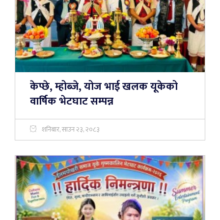
केप्छे, म्होब्जे, योज भाई खलक यूकेको
वार्षिक भेटघाट सम्पन्न
शनिबार, साउन २३, २०८३