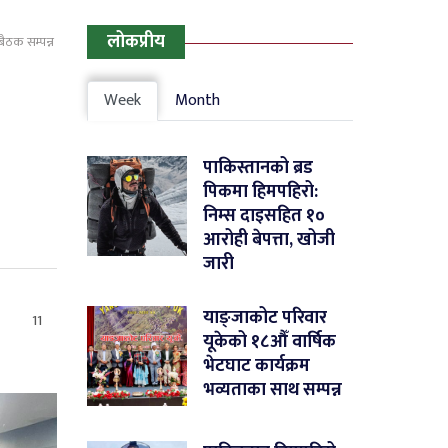
लोकप्रीय
बैठक सम्पन्न
Week
Month
पाकिस्तानको ब्रड
पिकमा हिमपहिरो:
निम्स दाइसहित १०
आरोही बेपत्ता, खोजी
जारी
याङ्जाकोट परिवार
11
यूकेको १८औँ वार्षिक
भेटघाट कार्यक्रम
भव्यताका साथ सम्पन्न