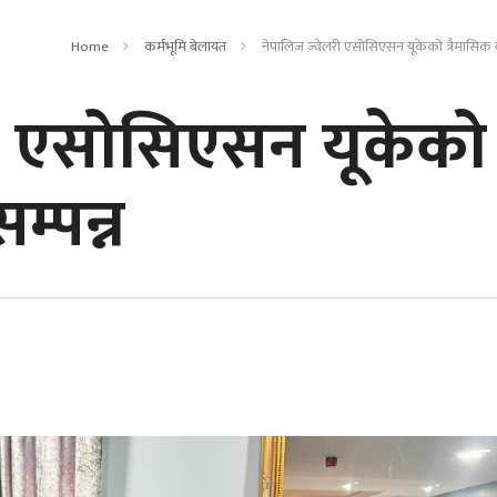
Home
कर्मभूमि बेलायत
नेपालिज ज्वेलरी एसोसिएसन यूकेको त्रैमासिक 
री एसोसिएसन यूकेको
म्पन्न