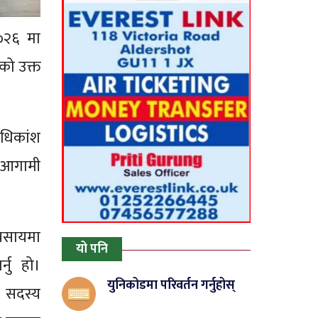
०२६ मा
एको उक्त
अधिकांश
ा आगामी
यवसायमा
यो पनि
्नु हो।
युनिकोडमा परिवर्तन गर्नुहोस्
 सदस्य