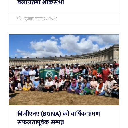
बेलायतमा शोकसभा
बुधबार, साउन २०, २०८३
बिजीएनए (BGNA) को वार्षिक भ्रमण
सफलतापूर्वक सम्पन्न