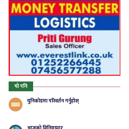
यो पनि
युनिकोडमा परिवर्तन गर्नुहोस्
आजको विनिमयदर