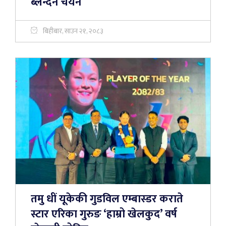
ब्लेन्देन चयन
बिहीबार, साउन २१, २०८३
तमु धीं यूकेकी गुडविल एम्बास्डर कराते
स्टार एरिका गुरुङ ‘हाम्रो खेलकुद’ वर्ष