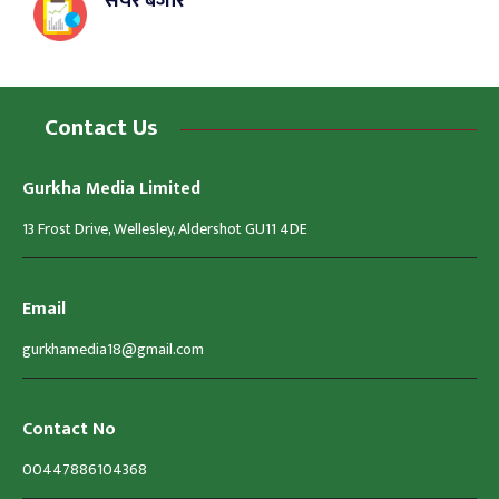
सेयर बजार
Contact Us
Gurkha Media Limited
13 Frost Drive, Wellesley, Aldershot GU11 4DE
Email
gurkhamedia18@gmail.com
Contact No
00447886104368