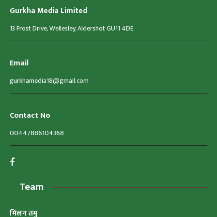
Gurkha Media Limited
13 Frost Drive, Wellesley, Aldershot GU11 4DE
Email
gurkhamedia18@gmail.com
Contact No
00447886104368
Team
मिलन तमु