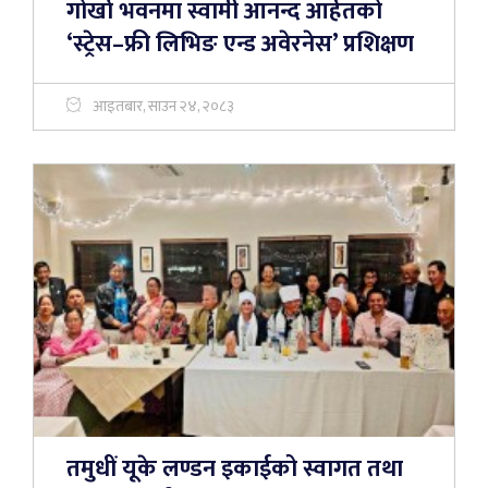
गोर्खा भवनमा स्वामी आनन्द आर्हतको
‘स्ट्रेस–फ्री लिभिङ एन्ड अवेरनेस’ प्रशिक्षण
आइतबार, साउन २४, २०८३
तमुधीं यूके लण्डन इकाईको स्वागत तथा