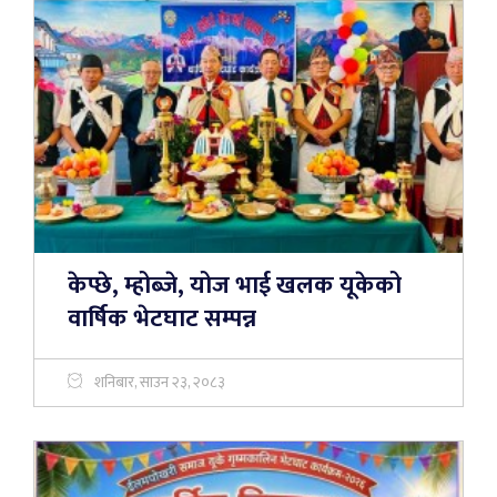
केप्छे, म्होब्जे, योज भाई खलक यूकेको
वार्षिक भेटघाट सम्पन्न
शनिबार, साउन २३, २०८३