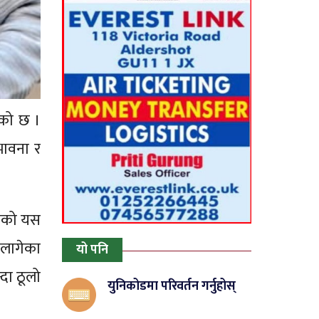
एको छ ।
भावना र
गेको यस
 लागेका
यो पनि
दा ठूलो
युनिकोडमा परिवर्तन गर्नुहोस्