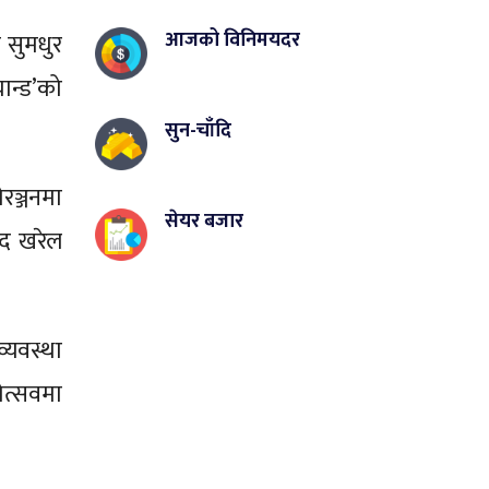
आजको विनिमयदर
ो सुमधुर
ान्ड’को
सुन-चाँदि
ञ्जनमा
सेयर बजार
ोद खरेल
्यवस्था
ोत्सवमा