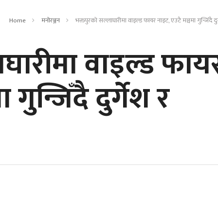
Home
मनोरञ्जन
भक्तपुरको सल्लाघारीमा वाइल्ड फायर नाइट, एउटै मञ्चमा गुन्जिँदै दुर
ाघारीमा वाइल्ड फाय
गुन्जिँदै दुर्गेश र