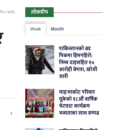
लोकप्रीय
्गेश र प्रमोद
र
Week
Month
पाकिस्तानको ब्रड
पिकमा हिमपहिरो:
निम्स दाइसहित १०
आरोही बेपत्ता, खोजी
जारी
याङ्जाकोट परिवार
यूकेको १८औँ वार्षिक
भेटघाट कार्यक्रम
भव्यताका साथ सम्पन्न
3