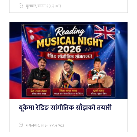
बुधबार, साउन १३, २०८३
यूकेमा रेडिङ सांगीतिक साँझको तयारी
मंगलबार, साउन १२, २०८३