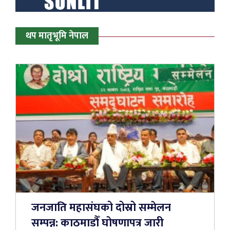
थप मातृभूमि नेपाल
जनजाति महासंघको दोस्रो सम्मेलन
सम्पन्न: काठमाडौँ घोषणापत्र जारी