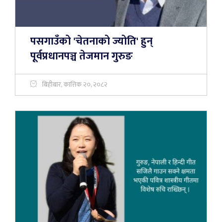
पसगाउँको 'चेतनाको ज्योति' हुन्
पूर्वप्रधानपञ्च तेजमान गुरुङ
बिहीबार, कात्तिक २०, २०८२