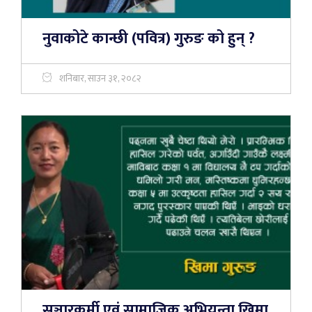
नुवाकोटे कान्छी (पवित्र) गुरुङ को हुन् ?
शनिबार, साउन ३१, २०८२
सञ्चारकर्मी एवं सामाजिक अभियन्ता खिमा