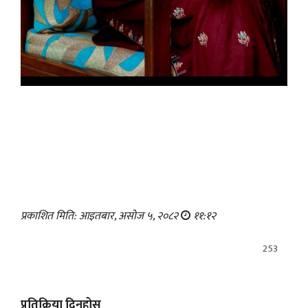
प्रकाशित मिति: आइतबार, असोज ५, २०८२
११:१२
253
प्रतिक्रिया दिनुहोस्