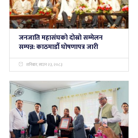
जनजाति महासंघको दोस्रो सम्मेलन
सम्पन्न: काठमाडौँ घोषणापत्र जारी
शनिबार, साउन २३, २०८३