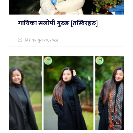
गायिका सलोमी गुरुङ [तस्बिरहरु]
बिहीबार, पुस १०, २०८२