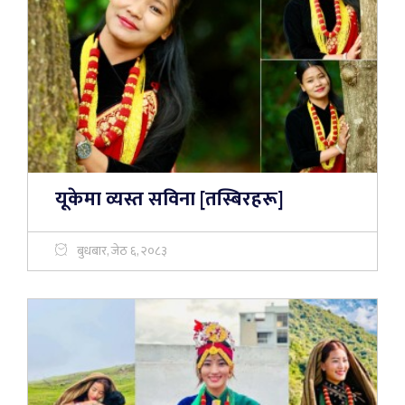
यूकेमा व्यस्त सविना [तस्बिरहरू]
बुधबार, जेठ ६, २०८३