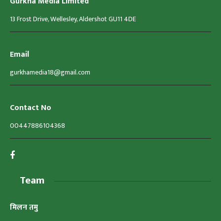
Gurkha Media Limited
13 Frost Drive, Wellesley, Aldershot GU11 4DE
Email
gurkhamedia18@gmail.com
Contact No
00447886104368
Team
मिलन तमु