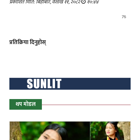
प्रकाशित मिति: बिहीबार, वैशाख ११, २०८२
१०:४४
76
प्रतिक्रिया दिनुहोस्
थप मोडल