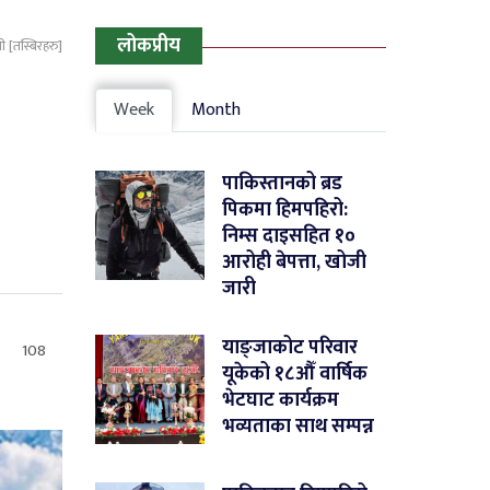
लोकप्रीय
ती [तस्बिरहरु]
Week
Month
पाकिस्तानको ब्रड
पिकमा हिमपहिरो:
निम्स दाइसहित १०
आरोही बेपत्ता, खोजी
जारी
याङ्जाकोट परिवार
108
यूकेको १८औँ वार्षिक
भेटघाट कार्यक्रम
भव्यताका साथ सम्पन्न