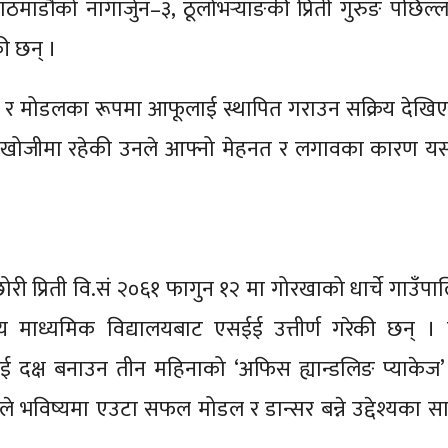
माडौंको नागार्जुन–३, ठूलोभर्‍याङकी प्रिती गुरुङ पछिल
की छन् ।
र र मोडलका रूपमा आफूलाई स्थापित गराउन सक्रिय देखि
ो खोजीमा रहेकी उनले आफ्नो मेहनत र लगावका कारण यस क्
ोरी प्रिती वि.सं २०६१ फागुन १२ मा गोरखाको धार्चे गाउँप
योदय माध्यमिक विद्यालयबाट एसईई उत्तीर्ण गरेकी छन् 
ाई दक्ष बनाउन तीन महिनाको ‘अफिस ह्यान्डलिङ प्याकेज
ले भविष्यमा एउटा सफल मोडल र डान्सर बन्ने उद्देश्यका 