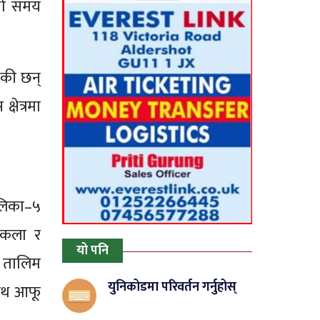
्लो समय
एकी छन्
षेत्रमा
ालिका–५
। कला र
यो पनि
’ तालिम
युनिकोडमा परिवर्तन गर्नुहोस्
साथ आफू