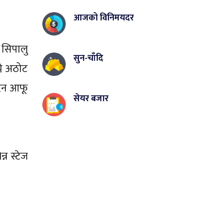
आजको विनिमयदर
न सिपालु
सुन-चाँदि
ने अठोट
दिन आफू
सेयर बजार
न स्टेज