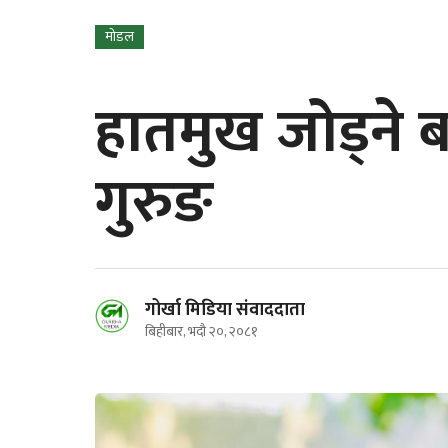
मोडल
हातमुख जोड्ने ब
गुरुङ
गोर्खा मिडिया संवाददाता
बिहीबार, भदौ २०, २०८१