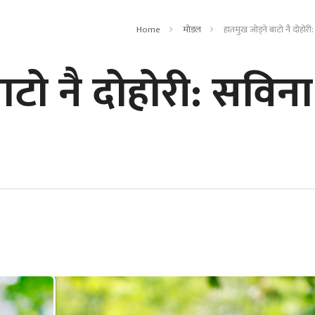
Home
मोडल
हातमुख जोड्ने बाटो नै दोहोरी
ाटो नै दोहोरी: सविना