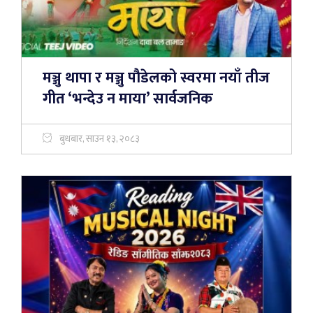
मञ्जु थापा र मञ्जु पौडेलको स्वरमा नयाँ तीज
गीत ‘भन्देउ न माया’ सार्वजनिक
बुधबार, साउन १३, २०८३