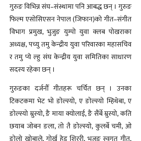
गुरुङ विभिन्न संघ–संस्थामा पनि आबद्ध छन् । गुरुङ
फिल्म एसोसिएसन नेपाल (जिफान)को गीत–संगीत
विभाग प्रमुख, भुजुङ युम्पो युवा क्लब पोखराका
अध्यक्ष, पच्यु तमु केन्द्रीय युवा परिवारका महासचिव
र तमु प्ये ल्हु संघ केन्द्रीय युवा समितिका साधारण
सदस्य रहेका छन् ।
गुरुङका दर्जनौँ गीतहरू चर्चित छन् । उनका
टिकटकमा भेट भो ङोल्स्यो, ए ङोल्स्यो म्हिथेबा, ए
ङोल्स्यो म्रुस्यो, ङै माया क्योलाई, ङै सैंर्बे म्रुस्यो, कति
छयाब जोबन ङला, तो तै ङोल्स्यो, कुलर्बे चमी, ओ
ङोलो खोबाले, गोर्ख हेड शिररी, भुजुङ स्वगत गीत,