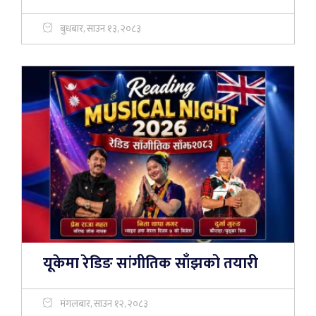
बुधबार, साउन १३, २०८३
यूकेमा रेडिङ सांगीतिक साँझको तयारी
मंगलबार, साउन १२, २०८३