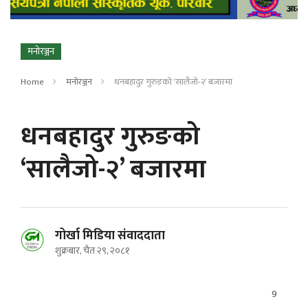
मनोरञ्जन
Home
मनोरञ्जन
धनबहादुर गुरुङको ‘सालैजो-२’ बजारमा
धनबहादुर गुरुङको
‘सालैजो-२’ बजारमा
गोर्खा मिडिया संवाददाता
शुक्रबार, चैत २९, २०८१
9