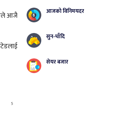
आजको विनिमयदर
लीले आजै
सुन-चाँदि
इटेडलाई
सेयर बजार
5