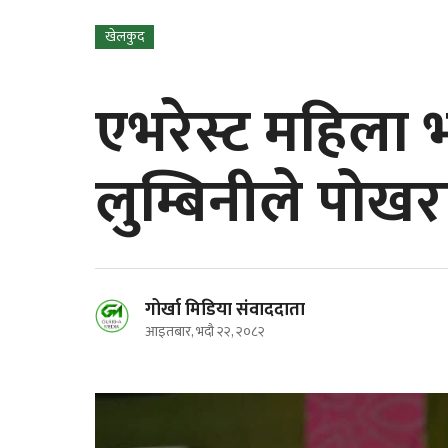
खेलकुद
एभरेस्ट महिला
लुम्बिनीले पोख
गोर्खा मिडिया संवाददाता
आइतबार, भदौ २२, २०८२