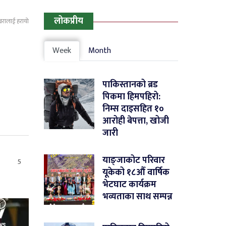
लोकप्रीय
खरालाई हरायो
Week
Month
पाकिस्तानको ब्रड
पिकमा हिमपहिरो:
निम्स दाइसहित १०
आरोही बेपत्ता, खोजी
जारी
याङ्जाकोट परिवार
5
यूकेको १८औँ वार्षिक
भेटघाट कार्यक्रम
भव्यताका साथ सम्पन्न