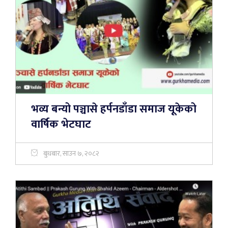
भव्य बन्यो पञ्चासे हर्पनडाँडा समाज यूकेको
वार्षिक भेटघाट
बुधबार, साउन ७, २०८२